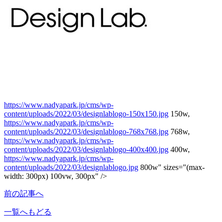
https://www.nadyapark.jp/cms/wp-
content/uploads/2022/03/designlablogo-150x150.jpg
150w,
https://www.nadyapark.jp/cms/wp-
content/uploads/2022/03/designlablogo-768x768.jpg
768w,
https://www.nadyapark.jp/cms/wp-
content/uploads/2022/03/designlablogo-400x400.jpg
400w,
https://www.nadyapark.jp/cms/wp-
content/uploads/2022/03/designlablogo.jpg
800w" sizes="(max-
width: 300px) 100vw, 300px" />
前の記事へ
一覧へもどる