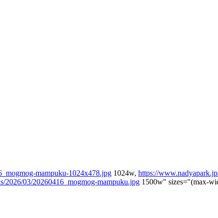
0416_mogmog-mampuku-1024x478.jpg
1024w,
https://www.nadyapark.
oads/2026/03/20260416_mogmog-mampuku.jpg
1500w" sizes="(max-wid