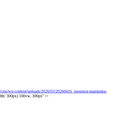
jp/cms/wp-content/uploads/2026/03/20260416_mogmog-mampuku-
th: 300px) 100vw, 300px" />