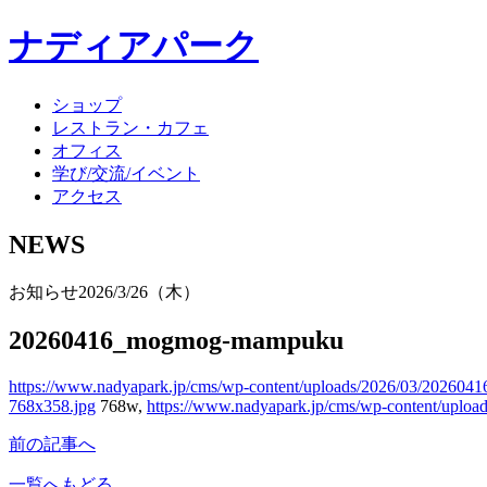
ナディアパーク
ショップ
レストラン・カフェ
オフィス
学び/交流/イベント
アクセス
NEWS
お知らせ
2026/3/26（木）
20260416_mogmog-mampuku
https://www.nadyapark.jp/cms/wp-content/uploads/2026/03/2026
768x358.jpg
768w,
https://www.nadyapark.jp/cms/wp-content/upl
前の記事へ
一覧へもどる