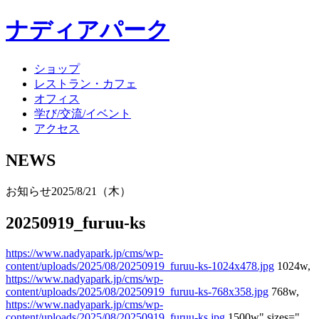
ナディアパーク
ショップ
レストラン・カフェ
オフィス
学び/交流/イベント
アクセス
NEWS
お知らせ
2025/8/21（木）
20250919_furuu-ks
https://www.nadyapark.jp/cms/wp-
content/uploads/2025/08/20250919_furuu-ks-1024x478.jpg
1024w,
https://www.nadyapark.jp/cms/wp-
content/uploads/2025/08/20250919_furuu-ks-768x358.jpg
768w,
https://www.nadyapark.jp/cms/wp-
content/uploads/2025/08/20250919_furuu-ks.jpg
1500w" sizes="