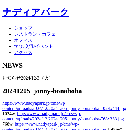
ナディアパーク
ショップ
レストラン・カフェ
オフィス
学び/交流/イベント
アクセス
NEWS
お知らせ
2024/12/3（火）
20241205_jonny-bonaboba
https://www.nadyapark.jp/cms/wp-
content/uploads/2024/12/20241205_jonny-bonaboba-1024x444.jpg
1024w,
https://www.nadyapark.jp/cms/wp-
content/uploads/2024/12/20241205_jonny-bonaboba-768x333.jpg
768w,
https://www.nadyapark.jp/cms/wp-
content/uploads/2024/12/20241205_jonny-bonaboba.jpg
1500w"