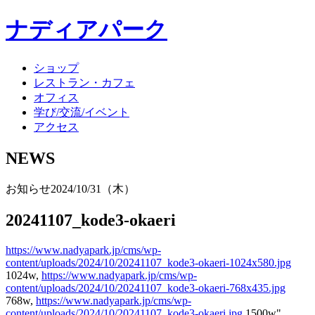
ナディアパーク
ショップ
レストラン・カフェ
オフィス
学び/交流/イベント
アクセス
NEWS
お知らせ
2024/10/31（木）
20241107_kode3-okaeri
https://www.nadyapark.jp/cms/wp-
content/uploads/2024/10/20241107_kode3-okaeri-1024x580.jpg
1024w,
https://www.nadyapark.jp/cms/wp-
content/uploads/2024/10/20241107_kode3-okaeri-768x435.jpg
768w,
https://www.nadyapark.jp/cms/wp-
content/uploads/2024/10/20241107_kode3-okaeri.jpg
1500w"