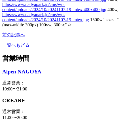
https://www.nadyapark.jp/cms/wp-
content/uploads/2024/10/20241107-19_mtex-400x400.jpg
400w,
https://www.nadyapark.jp/cms/wp-
content/uploads/2024/10/20241107-19_mtex.jpg
1500w" sizes="
(max-width: 300px) 100vw, 300px" />
前の記事へ
一覧へもどる
営業時間
Alpen NAGOYA
通常営業：
10:00〜21:00
CREARE
通常営業：
11:00〜20:00