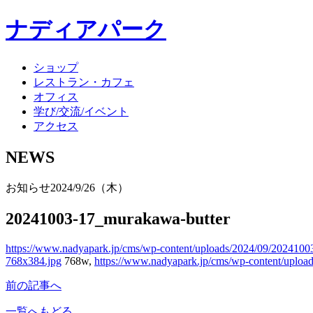
ナディアパーク
ショップ
レストラン・カフェ
オフィス
学び/交流/イベント
アクセス
NEWS
お知らせ
2024/9/26（木）
20241003-17_murakawa-butter
https://www.nadyapark.jp/cms/wp-content/uploads/2024/09/202410
768x384.jpg
768w,
https://www.nadyapark.jp/cms/wp-content/uploa
前の記事へ
一覧へもどる