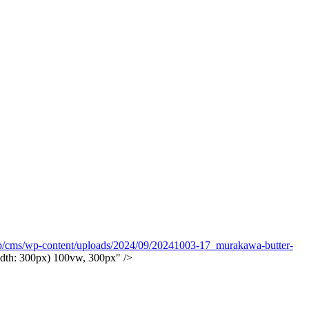
jp/cms/wp-content/uploads/2024/09/20241003-17_murakawa-butter-
th: 300px) 100vw, 300px" />