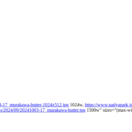
03-17_murakawa-butter-1024x512.jpg
1024w,
https://www.nadyapark.
ds/2024/09/20241003-17_murakawa-butter.jpg
1500w" sizes="(max-wid