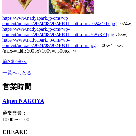
https://www.nadyapark.jp/cms/wp-
content/uploads/2024/08/20240911_tutti-dim-1024x505.jpg
1024w,
https://www.nadyapark.jp/cms/wp-
content/uploads/2024/08/20240911_tutti-dim-768x379.jpg
768w,
https://www.nadyapark.jp/cms/wp-
content/uploads/2024/08/20240911_tutti-dim.jpg
1500w" sizes="
(max-width: 300px) 100vw, 300px" />
前の記事へ
一覧へもどる
営業時間
Alpen NAGOYA
通常営業：
10:00〜21:00
CREARE