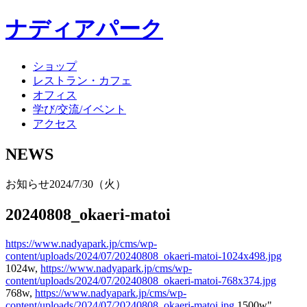
ナディアパーク
ショップ
レストラン・カフェ
オフィス
学び/交流/イベント
アクセス
NEWS
お知らせ
2024/7/30（火）
20240808_okaeri-matoi
https://www.nadyapark.jp/cms/wp-
content/uploads/2024/07/20240808_okaeri-matoi-1024x498.jpg
1024w,
https://www.nadyapark.jp/cms/wp-
content/uploads/2024/07/20240808_okaeri-matoi-768x374.jpg
768w,
https://www.nadyapark.jp/cms/wp-
content/uploads/2024/07/20240808_okaeri-matoi.jpg
1500w"