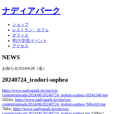
ナディアパーク
ショップ
レストラン・カフェ
オフィス
学び/交流/イベント
アクセス
NEWS
お知らせ
2024/6/28（金）
20240724_irodori-sophea
https://www.nadyapark.jp/cms/wp-
content/uploads/2024/06/20240724_irodori-sophea-1024x546.jpg
1024w,
https://www.nadyapark.jp/cms/wp-
content/uploads/2024/06/20240724_irodori-sophea-768x410.jpg
768w,
https://www.nadyapark.jp/cms/wp-
content/uploads/2024/06/20240724_irodori-sophea.jpg
1500w"