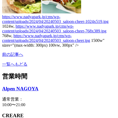
https://www.nadyapark.jp/cms/wp-
content/uploads/2024/04/20240503_saloon-cheer-1024x519.jpg
1024w,
https://www.nadyapark.jp/cms/wp-
content/uploads/2024/04/20240503_saloon-cheer-768x389.jpg
768w,
https://www.nadyapark.jp/cms/wp-
content/uploads/2024/04/20240503_saloon-cheer.jpg
1500w"
sizes="(max-width: 300px) 100vw, 300px" />
前の記事へ
一覧へもどる
営業時間
Alpen NAGOYA
通常営業：
10:00〜21:00
CREARE