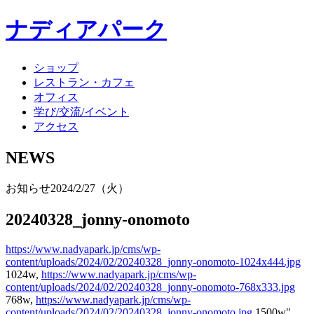
ナディアパーク
ショップ
レストラン・カフェ
オフィス
学び/交流/イベント
アクセス
NEWS
お知らせ
2024/2/27（火）
20240328_jonny-onomoto
https://www.nadyapark.jp/cms/wp-
content/uploads/2024/02/20240328_jonny-onomoto-1024x444.jpg
1024w,
https://www.nadyapark.jp/cms/wp-
content/uploads/2024/02/20240328_jonny-onomoto-768x333.jpg
768w,
https://www.nadyapark.jp/cms/wp-
content/uploads/2024/02/20240328_jonny-onomoto.jpg
1500w"