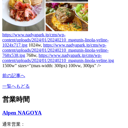
https://www.nadyapark.jp/cms/wp-
content/uploads/2024/01/20240210_magunis-linola-veline-
1024x717.jpg
1024w,
https://www.nadyapark.jp/cms/wp-
content/uploads/2024/01/20240210_magunis-linola-veline-
768x538.jpg
768w,
https://www.nadyapark.jp/cms/wp-
content/uploads/2024/01/20240210_magunis-linola-veline.jpg
1500w" sizes="(max-width: 300px) 100vw, 300px" />
前の記事へ
一覧へもどる
営業時間
Alpen NAGOYA
通常営業：