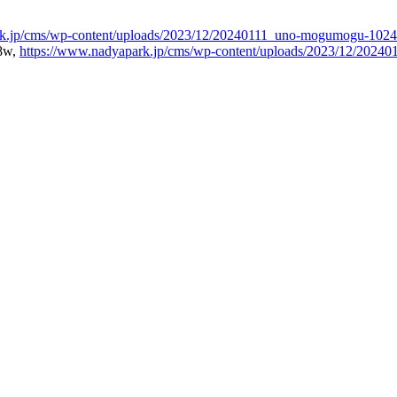
rk.jp/cms/wp-content/uploads/2023/12/20240111_uno-mogumogu-1024
8w,
https://www.nadyapark.jp/cms/wp-content/uploads/2023/12/2024