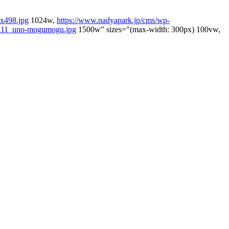
x498.jpg
1024w,
https://www.nadyapark.jp/cms/wp-
0111_uno-mogumogu.jpg
1500w" sizes="(max-width: 300px) 100vw,