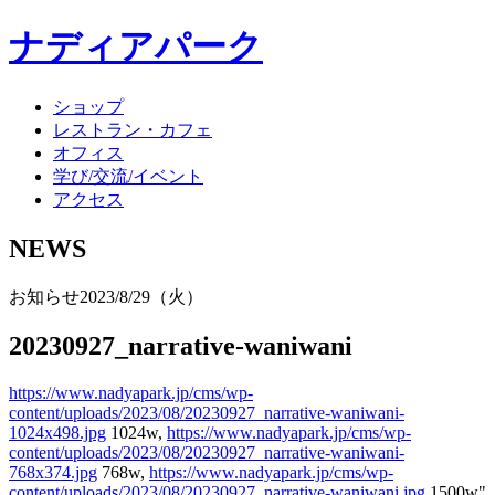
ナディアパーク
ショップ
レストラン・カフェ
オフィス
学び/交流/イベント
アクセス
NEWS
お知らせ
2023/8/29（火）
20230927_narrative-waniwani
https://www.nadyapark.jp/cms/wp-
content/uploads/2023/08/20230927_narrative-waniwani-
1024x498.jpg
1024w,
https://www.nadyapark.jp/cms/wp-
content/uploads/2023/08/20230927_narrative-waniwani-
768x374.jpg
768w,
https://www.nadyapark.jp/cms/wp-
content/uploads/2023/08/20230927_narrative-waniwani.jpg
1500w"