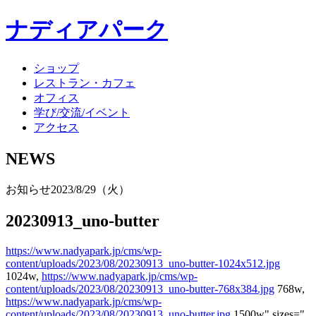
ナディアパーク
ショップ
レストラン・カフェ
オフィス
学び/交流/イベント
アクセス
NEWS
お知らせ
2023/8/29（火）
20230913_uno-butter
https://www.nadyapark.jp/cms/wp-
content/uploads/2023/08/20230913_uno-butter-1024x512.jpg
1024w,
https://www.nadyapark.jp/cms/wp-
content/uploads/2023/08/20230913_uno-butter-768x384.jpg
768w,
https://www.nadyapark.jp/cms/wp-
content/uploads/2023/08/20230913_uno-butter.jpg
1500w" sizes="