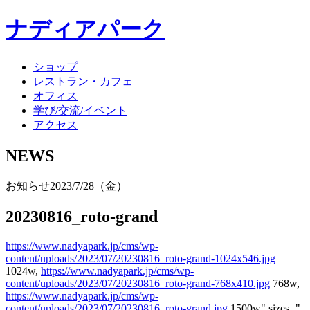
ナディアパーク
ショップ
レストラン・カフェ
オフィス
学び/交流/イベント
アクセス
NEWS
お知らせ
2023/7/28（金）
20230816_roto-grand
https://www.nadyapark.jp/cms/wp-
content/uploads/2023/07/20230816_roto-grand-1024x546.jpg
1024w,
https://www.nadyapark.jp/cms/wp-
content/uploads/2023/07/20230816_roto-grand-768x410.jpg
768w,
https://www.nadyapark.jp/cms/wp-
content/uploads/2023/07/20230816_roto-grand.jpg
1500w" sizes="