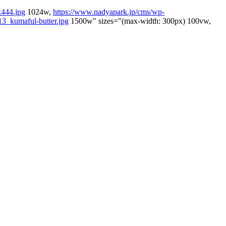
x444.jpg
1024w,
https://www.nadyapark.jp/cms/wp-
3_kumaful-butter.jpg
1500w" sizes="(max-width: 300px) 100vw,