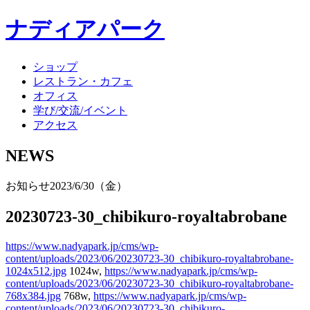
ナディアパーク
ショップ
レストラン・カフェ
オフィス
学び/交流/イベント
アクセス
NEWS
お知らせ
2023/6/30（金）
20230723-30_chibikuro-royaltabrobane
https://www.nadyapark.jp/cms/wp-
content/uploads/2023/06/20230723-30_chibikuro-royaltabrobane-
1024x512.jpg
1024w,
https://www.nadyapark.jp/cms/wp-
content/uploads/2023/06/20230723-30_chibikuro-royaltabrobane-
768x384.jpg
768w,
https://www.nadyapark.jp/cms/wp-
content/uploads/2023/06/20230723-30_chibikuro-