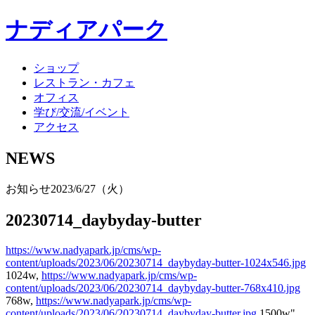
ナディアパーク
ショップ
レストラン・カフェ
オフィス
学び/交流/イベント
アクセス
NEWS
お知らせ
2023/6/27（火）
20230714_daybyday-butter
https://www.nadyapark.jp/cms/wp-
content/uploads/2023/06/20230714_daybyday-butter-1024x546.jpg
1024w,
https://www.nadyapark.jp/cms/wp-
content/uploads/2023/06/20230714_daybyday-butter-768x410.jpg
768w,
https://www.nadyapark.jp/cms/wp-
content/uploads/2023/06/20230714_daybyday-butter.jpg
1500w"