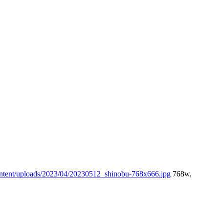
ntent/uploads/2023/04/20230512_shinobu-768x666.jpg
768w,