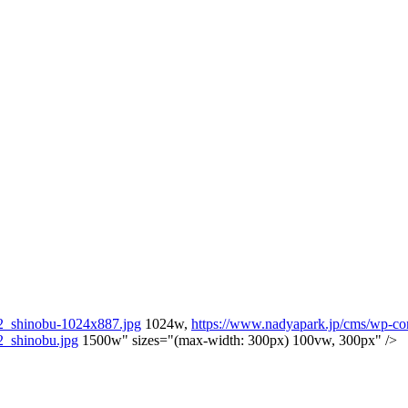
12_shinobu-1024x887.jpg
1024w,
https://www.nadyapark.jp/cms/wp-co
2_shinobu.jpg
1500w" sizes="(max-width: 300px) 100vw, 300px" />