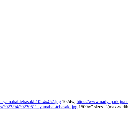
1_yamabal-tebasaki-1024x457.jpg
1024w,
https://www.nadyapark.jp/c
ds/2023/04/20230511_yamabal-tebasaki.jpg
1500w" sizes="(max-width