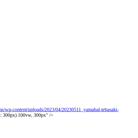
ms/wp-content/uploads/2023/04/20230511_yamabal-tebasaki-
: 300px) 100vw, 300px" />