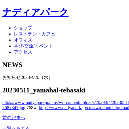
ナディアパーク
ショップ
レストラン・カフェ
オフィス
学び/交流/イベント
アクセス
NEWS
お知らせ
2023/4/26（水）
20230511_yamabal-tebasaki
https://www.nadyapark.jp/cms/wp-content/uploads/2023/04/2023051
768x343.jpg
768w,
https://www.nadyapark.jp/cms/wp-content/uploa
前の記事へ
一覧へもどる