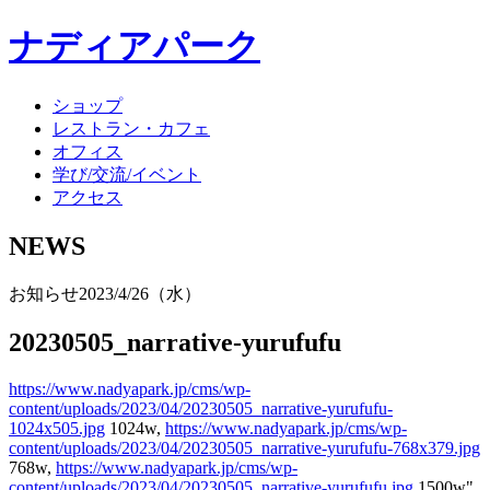
ナディアパーク
ショップ
レストラン・カフェ
オフィス
学び/交流/イベント
アクセス
NEWS
お知らせ
2023/4/26（水）
20230505_narrative-yurufufu
https://www.nadyapark.jp/cms/wp-
content/uploads/2023/04/20230505_narrative-yurufufu-
1024x505.jpg
1024w,
https://www.nadyapark.jp/cms/wp-
content/uploads/2023/04/20230505_narrative-yurufufu-768x379.jpg
768w,
https://www.nadyapark.jp/cms/wp-
content/uploads/2023/04/20230505_narrative-yurufufu.jpg
1500w"