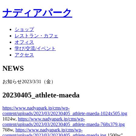
ナディアパーク
ショップ
レストラン・カフェ
オフィス
学び/交流/イベント
アクセス
NEWS
お知らせ
2023/3/31（金）
20230405_athlete-maeda
https://www.nadyapark.jp/cms/wp-
content/uploads/2023/03/20230405_athlete-maeda-1024x505.jpg
1024w,
https://www.nadyapark.jp/cms/wp-
content/uploads/2023/03/20230405_athlete-maeda-768x379.jpg
768w,
https://www.nadyapark.jp/cms/wp-
content/uploads/2023/03/20230405_athlete-maeda.jpg
1500w"