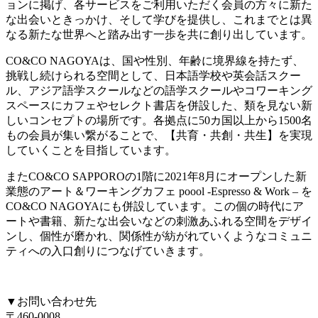
ョンに掲げ、各サービスをご利用いただく会員の方々に新た
な出会いときっかけ、そして学びを提供し、これまでとは異
なる新たな世界へと踏み出す一歩を共に創り出しています。
CO&CO NAGOYAは、国や性別、年齢に境界線を持たず、
挑戦し続けられる空間として、日本語学校や英会話スクー
ル、アジア語学スクールなどの語学スクールやコワーキング
スペースにカフェやセレクト書店を併設した、類を見ない新
しいコンセプトの場所です。各拠点に50カ国以上から1500名
もの会員が集い繋がることで、【共育・共創・共生】を実現
していくことを目指しています。
またCO&CO SAPPOROの1階に2021年8月にオープンした新
業態のアート＆ワーキングカフェ poool -Espresso & Work – を
CO&CO NAGOYAにも併設しています。この個の時代にア
ートや書籍、新たな出会いなどの刺激あふれる空間をデザイ
ンし、個性が磨かれ、関係性が紡がれていくようなコミュニ
ティへの入口創りにつなげていきます。
▼お問い合わせ先
〒460-0008