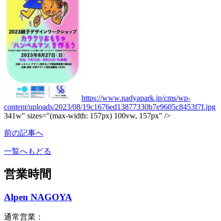
https://www.nadyapark.jp/cms/wp-
content/uploads/2023/08/19c1676ed13877330b7e9605c8453f7f.jpg
341w" sizes="(max-width: 157px) 100vw, 157px" />
前の記事へ
一覧へもどる
営業時間
Alpen NAGOYA
通常営業：