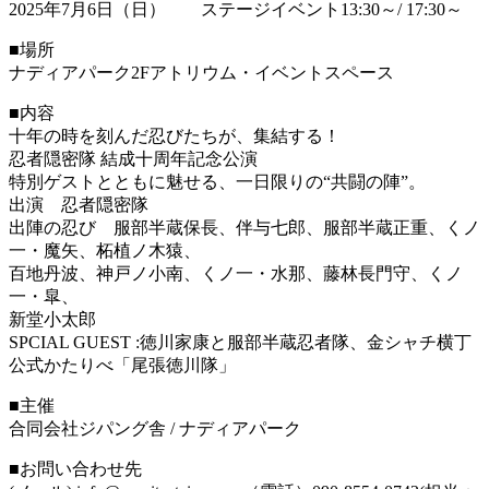
2025年7月6日（日） ステージイベント13:30～/ 17:30～
■場所
ナディアパーク2Fアトリウム・イベントスペース
■内容
十年の時を刻んだ忍びたちが、集結する！
忍者隠密隊 結成十周年記念公演
特別ゲストとともに魅せる、一日限りの“共闘の陣”。
出演 忍者隠密隊
出陣の忍び 服部半蔵保長、伴与七郎、服部半蔵正重、くノ
一・魔矢、柘植ノ木猿、
百地丹波、神戸ノ小南、くノ一・水那、藤林長門守、くノ
一・皐、
新堂小太郎
SPCIAL GUEST :徳川家康と服部半蔵忍者隊、金シャチ横丁
公式かたりべ「尾張徳川隊」
■主催
合同会社ジパング舎 / ナディアパーク
■お問い合わせ先