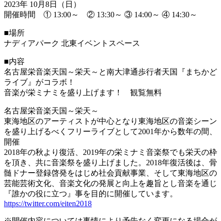
2023年 10月8日（日）
開催時間 ① 13:00～ ② 13:30～ ③ 14:00～ ④ 14:30～
■場所
ナディアパーク 北東イベントスペース
■内容
名古屋栄音楽天国～栄天～と南大津通歩行者天国『まちかど
ライブ』がコラボ！
音楽が栄ミナミを盛り上げます！ 観覧無料
名古屋栄音楽天国～栄天～
東海地区のアーティストが中心となり東海地区の音楽シーン
を盛り上げるべくフリーライブとして2001年から数年の間、
開催
2018年の秋より復活、2019年の栄ミナミ音楽祭でも栄天の枠
を頂き、共に音楽祭を盛り上げました。2018年復活後は、骨
髄ドナー登録啓発をはじめ社会貢献事業、そして東海地区の
芸能芸術文化、音楽文化の発展と向上を趣旨とし音楽を通じ
『誰かの役に立つ』事を目的に開催しています。
https://twitter.com/eiten2018
※開催内容については事情により予告なく変更になる場合が