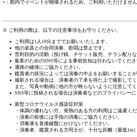
×：館内でイベントが開催されるため、ご利用いただけませ
※ ご利用の際は、以下の注意事項をお守りください。
ご利用は1人10分まででお願いいたします。
他の楽器との合同演奏、歌唱は禁止です。
営利目的の活動（投げ銭、チケット販売、チラシ配りな
集客のためのSNS等による事前告知は行わないでくださ
通路の確保にご協力ください。
鑑賞者の状況によっては演奏の中止をお願いすることが
撮影される場合は、演奏者の了承を得た上で撮影してく
また、写真や動画に他の方が映らないように注意してく
SNS等に投稿される場合は演奏者などのプライバシー
新型コロナウイルス感染症対策
・体調の優れない方、発熱のある方の利用はご遠慮くだ
・演奏の前後には手指の消毒にご協力ください。
・消毒液を直接鍵盤にかけないでください。
・演奏者、鑑賞される方同士が、十分な距離（最低1m