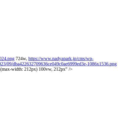
024.png
724w,
https://www.nadyapark.jp/cms/wp-
s/2023/09/dba422632709636ce049c0ae6999ed3e-1086x1536.png
(max-width: 212px) 100vw, 212px" />