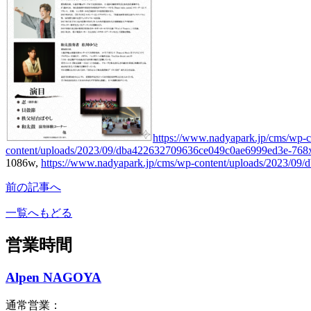
https://www.nadyapark.jp/cms/wp
content/uploads/2023/09/dba422632709636ce049c0ae6999ed3e-768
1086w,
https://www.nadyapark.jp/cms/wp-content/uploads/2023/0
前の記事へ
一覧へもどる
営業時間
Alpen NAGOYA
通常営業：