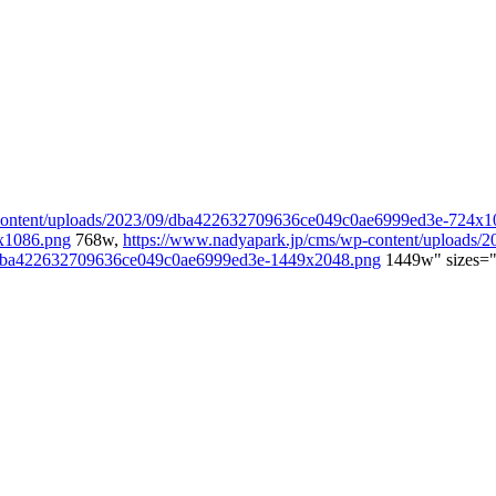
-content/uploads/2023/09/dba422632709636ce049c0ae6999ed3e-724x1
x1086.png
768w,
https://www.nadyapark.jp/cms/wp-content/upload
9/dba422632709636ce049c0ae6999ed3e-1449x2048.png
1449w" sizes="