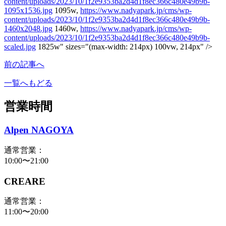
content/uploads/2023/10/1f2e9353ba2d4d1f8ec366c480e49b9b-
1095x1536.jpg
1095w,
https://www.nadyapark.jp/cms/wp-
content/uploads/2023/10/1f2e9353ba2d4d1f8ec366c480e49b9b-
1460x2048.jpg
1460w,
https://www.nadyapark.jp/cms/wp-
content/uploads/2023/10/1f2e9353ba2d4d1f8ec366c480e49b9b-
scaled.jpg
1825w" sizes="(max-width: 214px) 100vw, 214px" />
前の記事へ
一覧へもどる
営業時間
Alpen NAGOYA
通常営業：
10:00〜21:00
CREARE
通常営業：
11:00〜20:00