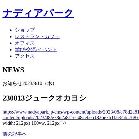
ナディアパーク
ショップ
レストラン・カフェ
オフィス
学び/交流/イベント
アクセス
NEWS
お知らせ
2023/8/10（木）
230813ジュークオカヨシ
https://www.nadyapark.jp/cms/wp-content/uploads/2023/08/e78d2a
content/uploads/2023/08/e78d2a811ec48cebe51826e7b1f2e65b-768x
width: 212px) 100vw, 212px" />
前の記事へ