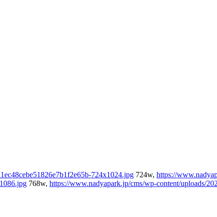
811ec48cebe51826e7b1f2e65b-724x1024.jpg
724w,
https://www.nadyap
1086.jpg
768w,
https://www.nadyapark.jp/cms/wp-content/uploads/2