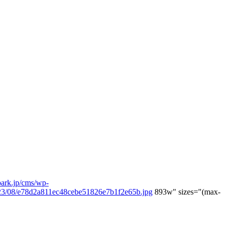
ark.jp/cms/wp-
023/08/e78d2a811ec48cebe51826e7b1f2e65b.jpg
893w" sizes="(max-