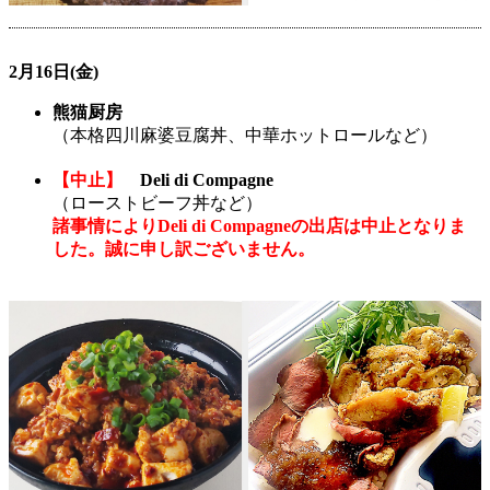
2月16日(金)
熊猫厨房
（本格四川麻婆豆腐丼、中華ホットロールなど）
【中止】
Deli di Compagne
（ローストビーフ丼など）
諸事情によりDeli di Compagneの出店は中止となりま
した。誠に申し訳ございません。