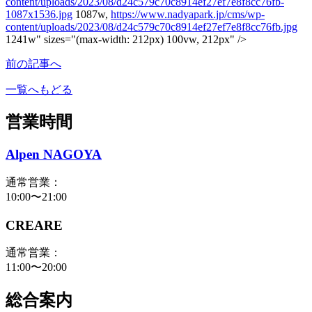
content/uploads/2023/08/d24c579c70c8914ef27ef7e8f8cc76fb-
1087x1536.jpg
1087w,
https://www.nadyapark.jp/cms/wp-
content/uploads/2023/08/d24c579c70c8914ef27ef7e8f8cc76fb.jpg
1241w" sizes="(max-width: 212px) 100vw, 212px" />
前の記事へ
一覧へもどる
営業時間
Alpen NAGOYA
通常営業：
10:00〜21:00
CREARE
通常営業：
11:00〜20:00
総合案内