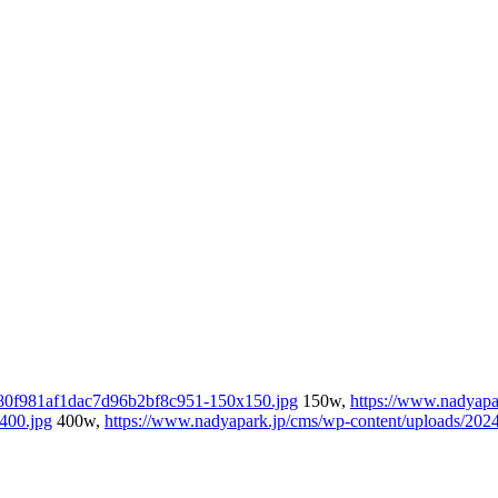
580f981af1dac7d96b2bf8c951-150x150.jpg
150w,
https://www.nadyapa
400.jpg
400w,
https://www.nadyapark.jp/cms/wp-content/uploads/20