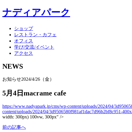
ナディアパーク
ショップ
レストラン・カフェ
オフィス
学び/交流/イベント
アクセス
NEWS
お知らせ
2024/4/26（金）
5月4日macrame cafe
https://www.nadyapark.jp/cms/wp-content/uploads/2024/04/3d9506
content/uploads/2024/04/3d9506580f981af1dac7d96b2bf8c951-400x
width: 300px) 100vw, 300px" />
前の記事へ