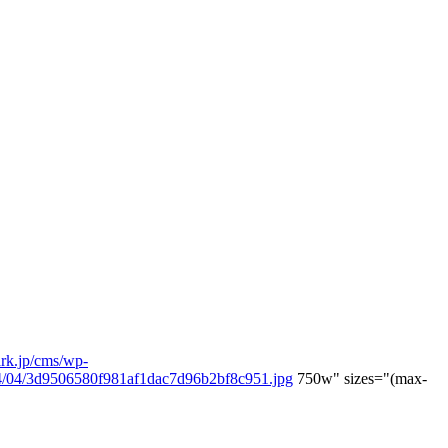
rk.jp/cms/wp-
24/04/3d9506580f981af1dac7d96b2bf8c951.jpg
750w" sizes="(max-