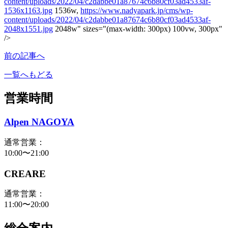
content/uploads/2022/04/c2dabbe01a87674c6b80cf03ad4533af-
1536x1163.jpg
1536w,
https://www.nadyapark.jp/cms/wp-
content/uploads/2022/04/c2dabbe01a87674c6b80cf03ad4533af-
2048x1551.jpg
2048w" sizes="(max-width: 300px) 100vw, 300px"
/>
前の記事へ
一覧へもどる
営業時間
Alpen NAGOYA
通常営業：
10:00〜21:00
CREARE
通常営業：
11:00〜20:00