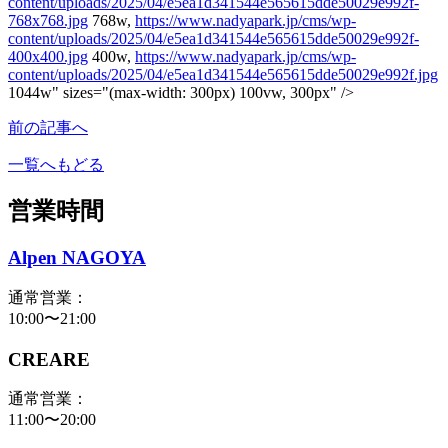
content/uploads/2025/04/e5ea1d341544e565615dde50029e992f-
768x768.jpg
768w,
https://www.nadyapark.jp/cms/wp-
content/uploads/2025/04/e5ea1d341544e565615dde50029e992f-
400x400.jpg
400w,
https://www.nadyapark.jp/cms/wp-
content/uploads/2025/04/e5ea1d341544e565615dde50029e992f.jpg
1044w" sizes="(max-width: 300px) 100vw, 300px" />
前の記事へ
一覧へもどる
営業時間
Alpen NAGOYA
通常営業：
10:00〜21:00
CREARE
通常営業：
11:00〜20:00