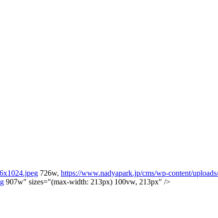
26x1024.jpeg
726w,
https://www.nadyapark.jp/cms/wp-content/uploads
eg
907w" sizes="(max-width: 213px) 100vw, 213px" />