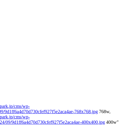
park.jp/cms/wp-
/09/9d1ff6a4d70d730cfef927f5e2aca4ae-768x768.jpg
768w,
park.jp/cms/wp-
2024/09/9d1ff6a4d70d730cfef927f5e2aca4ae-400x400.jpg
400w"