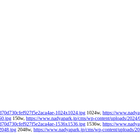
a4d70d730cfef927f5e2aca4ae-1024x1024.jpg
1024w,
https://www.nadya
50.jpg
150w,
https://www.nadyapark.jp/cms/wp-content/uploads/2024
a4d70d730cfef927f5e2aca4ae-1536x1536.jpg
1536w,
https://www.nadya
2048.jpg
2048w,
https://www.nadyapark.jp/cms/wp-content/uploads/