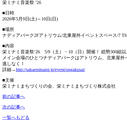
栄ミナミ音楽祭 ’26
■日時
2026年5月9日(土)～10日(日)
■場所
ナディアパーク2Fアトリウム/北東屋外イベントスペース/7 T
■内容
栄ミナミ音楽祭’26 5/9（土）・10（日）開催！ 総勢30
メイン会場のひとつナディアパークはアトリウム、北東屋外イ
逃しなく！
詳細→
http://sakaeminami.jp/event/ongakusai/
■主催
栄ミナミまちづくりの会、栄ミナミまちづくり株式会社
前の記事へ
次の記事へ
一覧へもどる