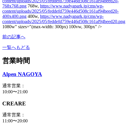
content/uploads/2025/05/feddefd759e446d508c161af94beed20-
768x768.png
768w,
https://www.nadyapark.jp/cms/wp-
content/uploads/2025/05/feddefd759e446d508c161af94beed20-
400x400.png
400w,
https://www.nadyapark.jp/cms/wp-
content/uploads/2025/05/feddefd759e446d508c161af94beed20.png
1080w" sizes="(max-width: 300px) 100vw, 300px" />
前の記事へ
一覧へもどる
営業時間
Alpen NAGOYA
通常営業：
10:00〜21:00
CREARE
通常営業：
11:00〜20:00