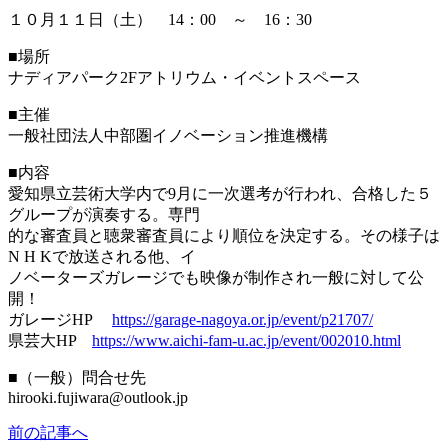
１０月１１日（土） 14：00 ～ 16：30
■場所
ナディアパーク2Fアトリウム・イベントスペース
■主催
一般社団法人中部圏イノベーション推進機構
■内容
愛知県立芸術大学内で9月に一次選考が行われ、合格した５
グループが演奏する。専門
的な審査員と聴衆審査員により順位を決定する。その様子は
N H Kで放送される他、イ
ノベーターズガレージでも映像が制作され一般に対して公
開！
ガレージHP
https://garage-nagoya.or.jp/event/p21707/
県芸大HP
https://www.aichi-fam-u.ac.jp/event/002010.html
■（一般）問合せ先
hirooki.fujiwara@outlook.jp
前の記事へ