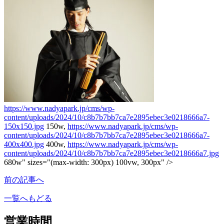
https://www.nadyapark.jp/cms/wp-
content/uploads/2024/10/c8b7b7bb7ca7e2895ebec3e0218666a7-
150x150.jpg
150w,
https://www.nadyapark.jp/cms/wp-
content/uploads/2024/10/c8b7b7bb7ca7e2895ebec3e0218666a7-
400x400.jpg
400w,
https://www.nadyapark.jp/cms/wp-
content/uploads/2024/10/c8b7b7bb7ca7e2895ebec3e0218666a7.jpg
680w" sizes="(max-width: 300px) 100vw, 300px" />
前の記事へ
一覧へもどる
営業時間